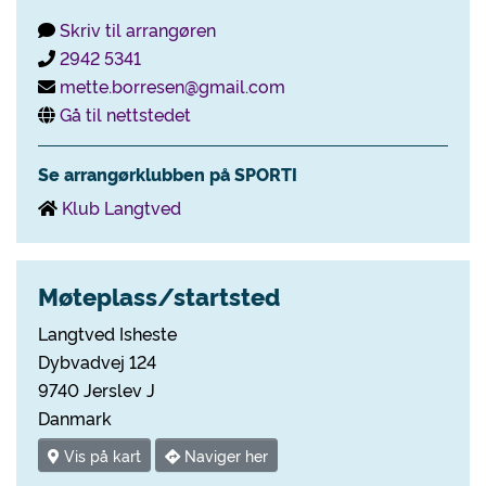
Skriv til arrangøren
2942 5341
mette.borresen@gmail.com
Gå til nettstedet
Se arrangørklubben på SPORTI
Klub Langtved
Møteplass/startsted
Langtved Isheste
Dybvadvej 124
9740 Jerslev J
Danmark
Vis på kart
Naviger her