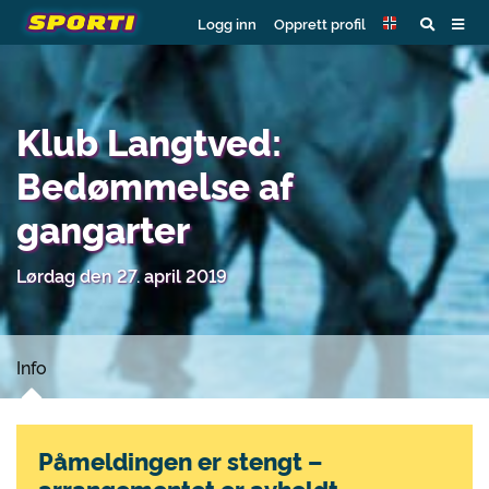
Logg inn
Opprett profil
Klub Langtved:
Bedømmelse af
gangarter
Lørdag den 27. april 2019
Info
Påmeldingen er stengt –
arrangementet er avholdt