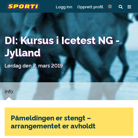
Logg inn
Opprett profil
DI: Kursus i Icetest NG -
Jylland
Lørdag den 2. mars 2019
Info
Påmeldingen er stengt –
arrangementet er avholdt