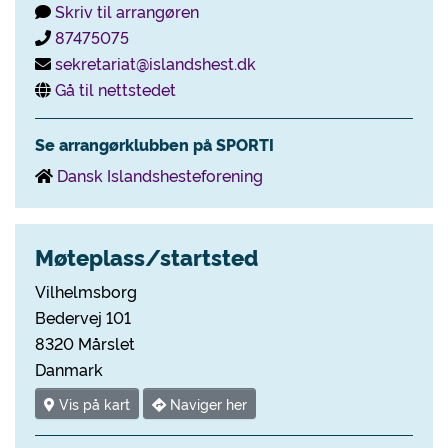
Skriv til arrangøren
87475075
sekretariat@islandshest.dk
Gå til nettstedet
Se arrangørklubben på SPORTI
Dansk Islandshesteforening
Møteplass/startsted
Vilhelmsborg
Bedervej 101
8320 Mårslet
Danmark
Vis på kart
Naviger her