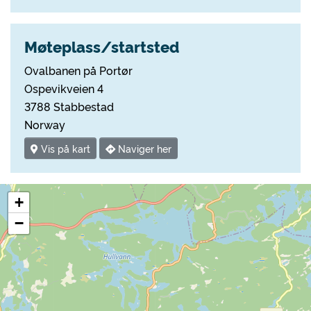
Møteplass/startsted
Ovalbanen på Portør
Ospevikveien 4
3788 Stabbestad
Norway
Vis på kart
Naviger her
+
−