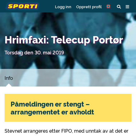
Logg inn
Opprett profil
Hrimfaxi: Telecup Portør
Torsdag den 30. mai 2019
Info
Påmeldingen er stengt –
arrangementet er avholdt
Stevnet arrangeres etter FIPO, med unntak av at det er