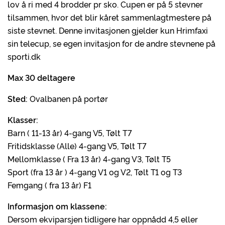
lov å ri med 4 brodder pr sko. Cupen er på 5 stevner
tilsammen, hvor det blir kåret sammenlagtmestere på
siste stevnet. Denne invitasjonen gjelder kun Hrimfaxi
sin telecup, se egen invitasjon for de andre stevnene på
sporti.dk
Max 30 deltagere
Sted:
Ovalbanen på portør
Klasser:
Barn ( 11-13 år) 4-gang V5, Tølt T7
Fritidsklasse (Alle) 4-gang V5, Tølt T7
Mellomklasse ( Fra 13 år) 4-gang V3, Tølt T5
Sport (fra 13 år ) 4-gang V1 og V2, Tølt T1 og T3
Femgang ( fra 13 år) F1
Informasjon om klassene:
Dersom ekviparsjen tidligere har oppnådd 4,5 eller