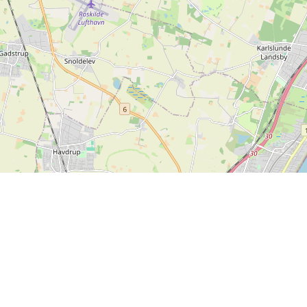
Leaflet
| ©
OpenStreetMap contributors
Kontakt oss
SPORTI I/S
CVR-nr. 31140439
Bygmarksvej 6