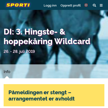
Logg inn
Opprett profil
DI: 3. Hingste- &
hoppekåring Wildcard
26. - 28. juli 2019
Info
Påmeldingen er stengt –
arrangementet er avholdt