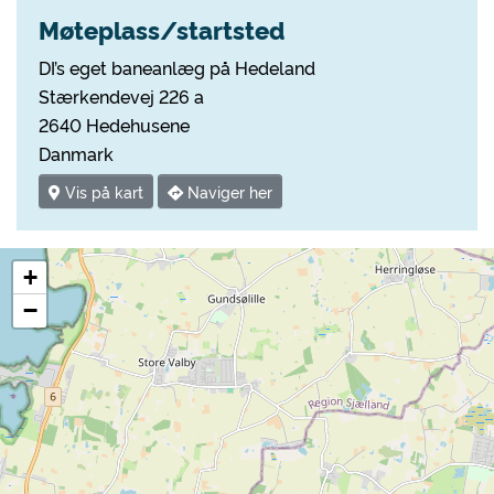
Møteplass/startsted
DI’s eget baneanlæg på Hedeland
Stærkendevej 226 a
2640 Hedehusene
Danmark
Vis på kart
Naviger her
+
−