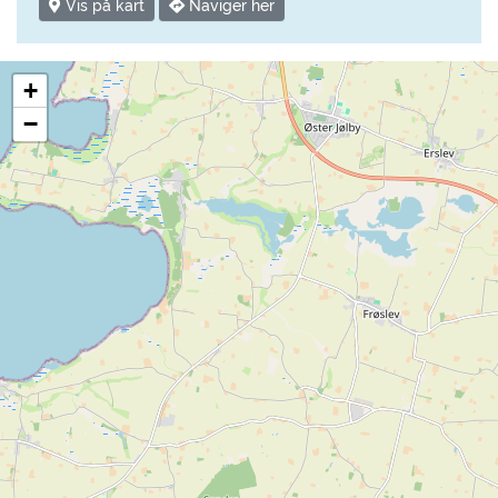
Vis på kart
Naviger her
+
−