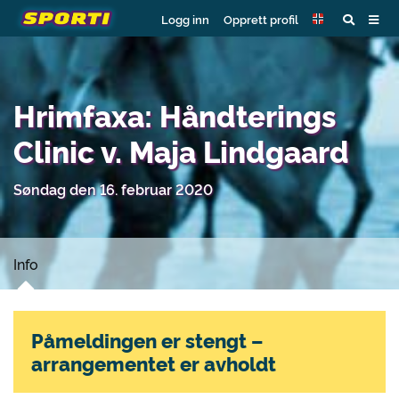
Logg inn
Opprett profil
Hrimfaxa: Håndterings
Clinic v. Maja Lindgaard
Søndag den 16. februar 2020
Info
Påmeldingen er stengt –
arrangementet er avholdt