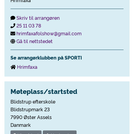
Hrimfaxa
Skriv til arrangøren
25 11 03 78
hrimfaxafolshow@gmail.com
Gå til nettstedet
Se arrangørklubben på SPORTI
Hrimfaxa
Møteplass/startsted
Blidstrup efterskole
Blidstrupmark 23
7990 Øster Assels
Danmark