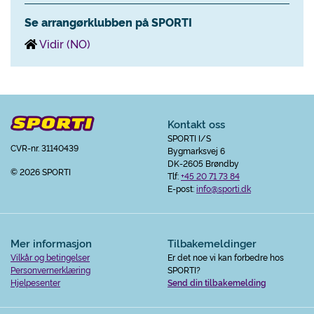
Se arrangørklubben på SPORTI
Vidir (NO)
Kontakt oss
SPORTI I/S
CVR-nr. 31140439
Bygmarksvej 6
DK-2605 Brøndby
© 2026 SPORTI
Tlf:
+45 20 71 73 84
E-post:
info@sporti.dk
Mer informasjon
Tilbakemeldinger
Vilkår og betingelser
Er det noe vi kan forbedre hos
Personvernerklæring
SPORTI?
Hjelpesenter
Send din tilbakemelding