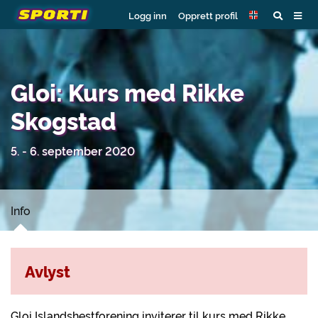
Logg inn
Opprett profil
Gloi: Kurs med Rikke
Skogstad
5. - 6. september 2020
Info
Avlyst
Gloi Islandshestforening inviterer til kurs med Rikke