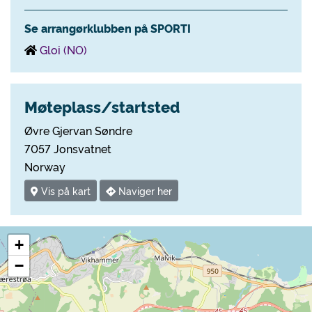
Se arrangørklubben på SPORTI
Gloi (NO)
Møteplass/startsted
Øvre Gjervan Søndre
7057 Jonsvatnet
Norway
Vis på kart
Naviger her
+
−