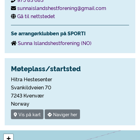
sunnaislandshestforening@gmail.com
Gå til nettstedet
Se arrangørklubben på SPORTI
Sunna Islandshestforening (NO)
Møteplass/startsted
Hitra Hestesenter
Svankildveien 70
7243 Kvenvær
Norway
Vis på kart
Naviger her
+