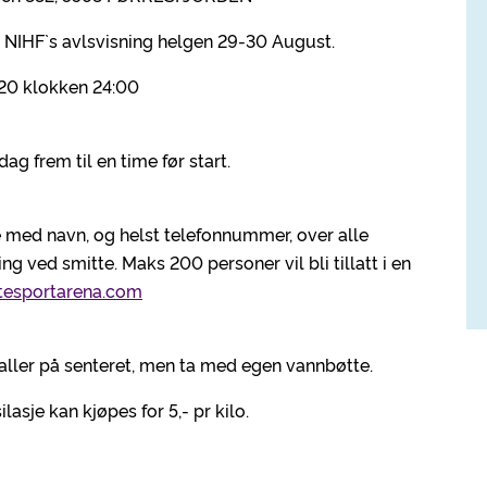
d NIHF`s avlsvisning helgen 29-30 August.
020 klokken 24:00
g frem til en time før start.
e med navn, og helst telefonnummer, over alle
 ved smitte. Maks 200 personer vil bli tillatt i en
tesportarena.com
staller på senteret, men ta med egen vannbøtte.
lasje kan kjøpes for 5,- pr kilo.