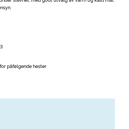
ensyn.
63
- for påfølgende hester