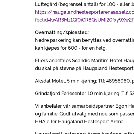
Luftegård (begrenset antall) for 100,- eller 
https://haugalandhestesportarenaas.selz.
fbclid=IwAR3Mz1Gf0iCR8QsUMI20fxy9Xw2
Overnatting/spisested:
Nedre parkering kan benyttes ved overnattin
kan kjøpes for 600,- for en helg.
Ellers anbefales Scandic Maritim Hotel Haug
du skal på stevne på Haugaland Hestesporta
Aksdal Motel, 5 min kjøring: Tlf: 48956960
Grindafjord Feriesenter, 10 min kjøring: Tlf
Vi anbefaler vår samarbeidspartner Egon H
og familie. Godt utvalg med noe som passer 
HHA eller Haugaland Hestesport Arena.
Haugaland Hestesport Arena har åpen kafé 