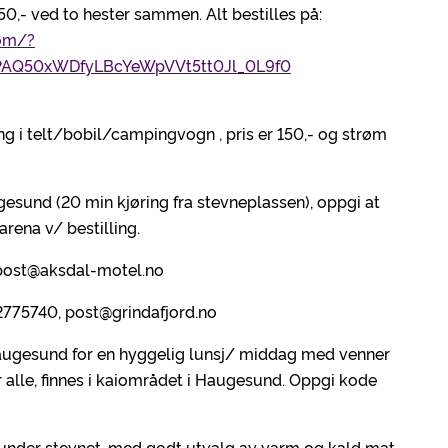
150,- ved to hester sammen. Alt bestilles på:
com/?
PAQ50xWDfyLBcYeWpVVt5tt0Jl_0L9f0
g i telt/bobil/campingvogn , pris er 150,- og strøm
esund (20 min kjøring fra stevneplassen), oppgi at
rena v/ bestilling.
, post@aksdal-motel.no
: 52775740, post@grindafjord.no
augesund for en hyggelig lunsj/ middag med venner
alle, finnes i kaiområdet i Haugesund. Oppgi kode
under stevnet, med godt utvalg av varm og kald mat.