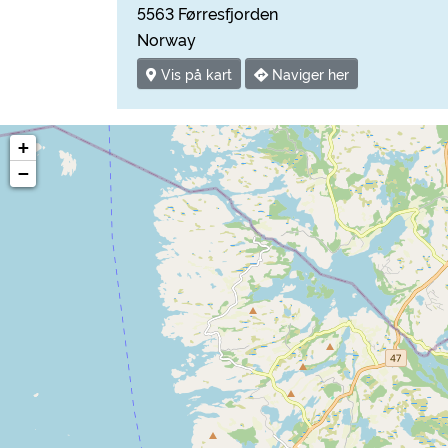
5563 Førresfjorden
Norway
Vis på kart
Naviger her
+
−