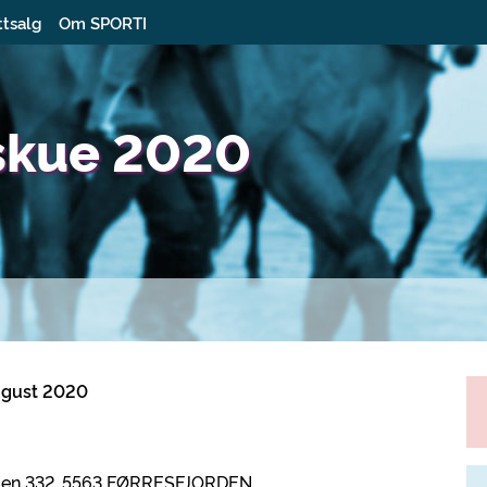
ttsalg
Om SPORTI
tskue 2020
August 2020
egen 332, 5563 FØRRESFJORDEN