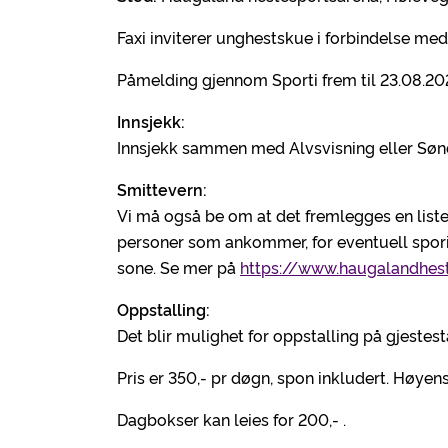
Faxi inviterer unghestskue i forbindelse me
Påmelding gjennom Sporti frem til 23.08.2
Innsjekk:
Innsjekk sammen med Alvsvisning eller Sønda
Smittevern:
Vi må også be om at det fremlegges en list
personer som ankommer, for eventuell sporing
sone. Se mer på
https://www.haugalandhes
Oppstalling:
Det blir mulighet for oppstalling på gjeste
Pris er 350,- pr døgn, spon inkludert. Høyensi
Dagbokser kan leies for 200,- .