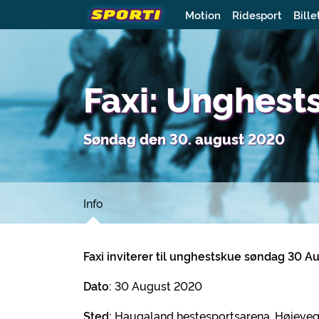
Motion
Ridesport
Bille
Faxi: Unghes
Søndag den 30. august 2020
Info
Faxi inviterer til unghestskue søndag 30 
Dato:
30 August 2020
Sted:
Haugaland hestesportsarena, Høiev