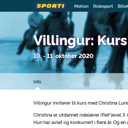
Motion
Ridesport
Bille
Villingur: Kur
10. - 11. oktober 2020
Info
Villingur inviterer til kurs med Christina L
Christina er utdannet ridelærer (Feif level 3. 
Hun har avlet og konkurrert i flere år. Og en a