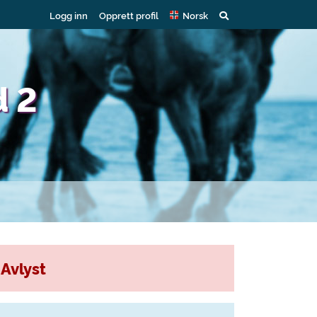
Logg inn
Opprett profil
Norsk
d 2
Avlyst