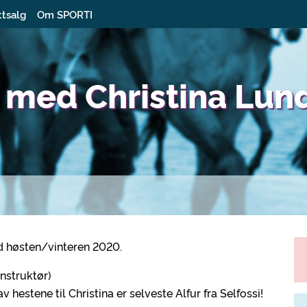
ttsalg
Om SPORTI
s med Christina Lun
und høsten/vinteren 2020.
instruktør)
v hestene til Christina er selveste Alfur fra Selfossi!