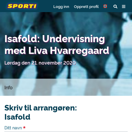
Logg inn
Opprett profil
Isafold: Undervisning
med Liva Hvarregaard
Lørdag den 21. november 2020
Info
Skriv til arrangøren:
Isafold
Ditt navn