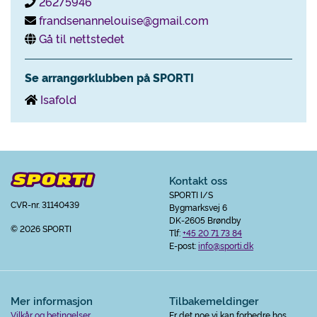
26275946
frandsenannelouise@gmail.com
Gå til nettstedet
Se arrangørklubben på SPORTI
Isafold
Kontakt oss
SPORTI I/S
CVR-nr. 31140439
Bygmarksvej 6
DK-2605 Brøndby
© 2026 SPORTI
Tlf:
+45 20 71 73 84
E-post:
info@sporti.dk
Mer informasjon
Tilbakemeldinger
Vilkår og betingelser
Er det noe vi kan forbedre hos