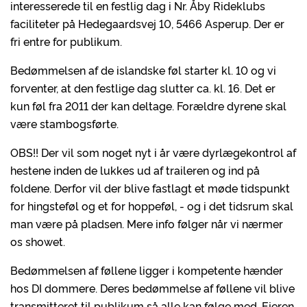
interesserede til en festlig dag i Nr. Åby Rideklubs
faciliteter på Hedegaardsvej 10, 5466 Asperup. Der er
fri entre for publikum.
Bedømmelsen af de islandske føl starter kl. 10 og vi
forventer, at den festlige dag slutter ca. kl. 16. Det er
kun føl fra 2011 der kan deltage. Forældre dyrene skal
være stambogsførte.
OBS!! Der vil som noget nyt i år være dyrlægekontrol af
hestene inden de lukkes ud af traileren og ind på
foldene. Derfor vil der blive fastlagt et møde tidspunkt
for hingsteføl og et for hoppeføl, - og i det tidsrum skal
man være på pladsen. Mere info følger når vi nærmer
os showet.
Bedømmelsen af føllene ligger i kompetente hænder
hos DI dommere. Deres bedømmelse af føllene vil blive
transmitteret til publikum så alle kan følge med. Ejeren