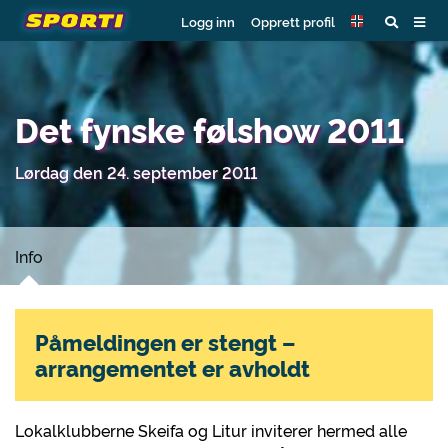
Logg inn
Opprett profil
Det fynske følshow 2011
Lørdag den 24. september 2011
Info
Påmeldingen er stengt –
arrangementet er avholdt
Lokalklubberne Skeifa og Litur inviterer hermed alle