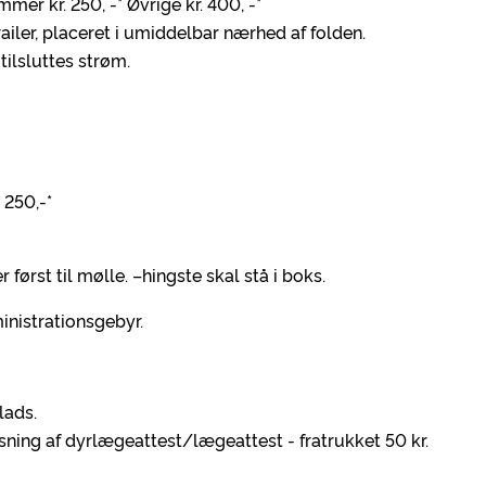
mer kr. 250, -* Øvrige kr. 400, -*
railer, placeret i umiddelbar nærhed af folden.
tilsluttes strøm.
 250,-*
ørst til mølle. –hingste skal stå i boks.
nistrationsgebyr.
lads.
ning af dyrlægeattest/lægeattest - fratrukket 50 kr.