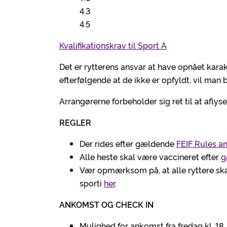
4.3
4.5
Kvalifikationskrav til Sport A
Det er rytterens ansvar at have opnået karak
efterfølgende at de ikke er opfyldt, vil man b
Arrangørerne forbeholder sig ret til at afly
REGLER
Der rides efter gældende
FEIF Rules a
Alle heste skal være vaccineret efter
g
Vær opmærksom på, at alle ryttere ska
sporti
her
.
ANKOMST OG CHECK IN
Mulighed for ankomst fra fredag kl. 18