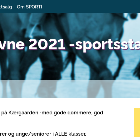
ttsalg
Om SPORTI
ævne 2021 -sportss
vne på Kærgaarden.-med gode dommere, god
rer og unge/seniorer i ALLE klasser.