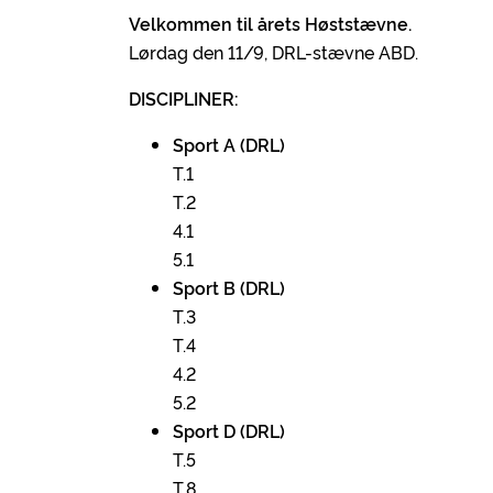
Velkommen til årets Høststævne.
Lørdag den 11/9, DRL-stævne ABD.
DISCIPLINER:
Sport A (DRL)
T.1
T.2
4.1
5.1
Sport B (DRL)
T.3
T.4
4.2
5.2
Sport D (DRL)
T.5
T.8