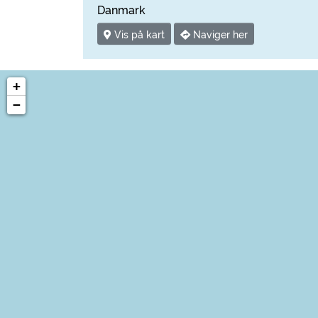
Danmark
Vis på kart
Naviger her
+
−