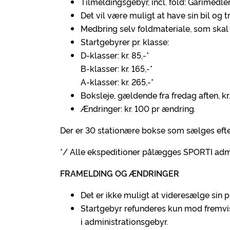
Tilmeldingsgebyr, incl. fold: Gárimedlem
Det vil være muligt at have sin bil og t
Medbring selv foldmateriale, som skal 
Startgebyrer pr. klasse:
D-klasser: kr. 85,-*
B-klasser: kr. 165,-*
A-klasser: kr. 265,-*
Boksleje, gældende fra fredag aften, kr.
Ændringer: kr. 100 pr ændring
.
Der er 30 stationære bokse som sælges efter f
*/ Alle ekspeditioner pålægges SPORTI admi
FRAMELDING OG ÆNDRINGER
Det er ikke muligt at videresælge sin p
Startgebyr refunderes kun mod fremvis
i administrationsgebyr.