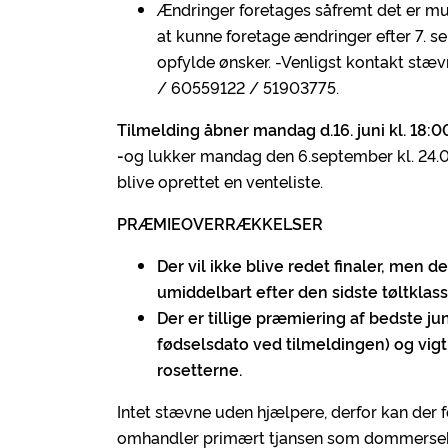
Ændringer foretages såfremt det er mul
at kunne foretage ændringer efter 7. sep
opfylde ønsker. -Venligst kontakt stæv
/ 60559122 / 51903775.
Tilmelding åbner mandag d.16. juni kl. 18:0
-
og lukker mandag den 6.september kl. 24.00 
blive oprettet en venteliste.
PRÆMIEOVERRÆKKELSER
Der vil ikke blive redet finaler, men d
umiddelbart efter den sidste tøltklas
Der er tillige præmiering af bedste juni
fødselsdato ved tilmeldingen) og vigtigt
rosetterne.
Intet stævne uden hjælpere, derfor kan der f
omhandler primært tjansen som dommersekret