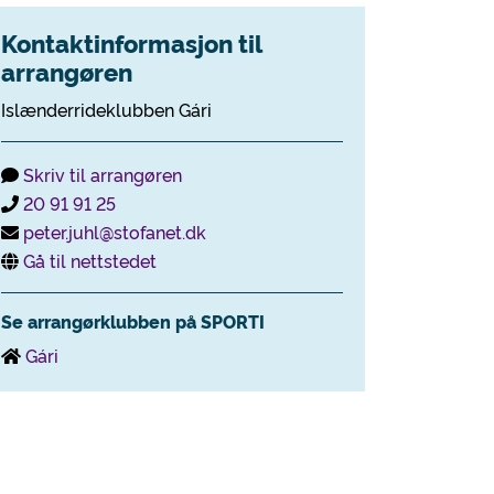
Kontaktinformasjon til
arrangøren
Islænderrideklubben Gári
Skriv til arrangøren
20 91 91 25
peter.juhl@stofanet.dk
Gå til nettstedet
Se arrangørklubben på SPORTI
Gári