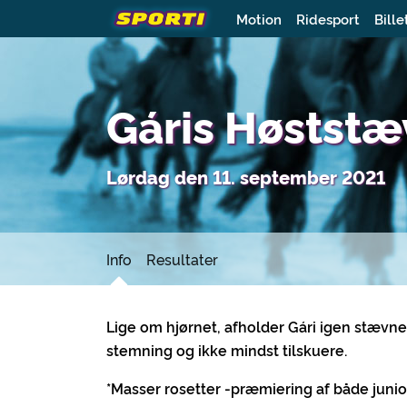
Motion
Ridesport
Bille
Gáris Høstst
Lørdag den 11. september 2021
Info
Resultater
Lige om hjørnet, afholder Gári igen stæ
stemning og ikke mindst tilskuere.
*Masser rosetter -præmiering af både junio