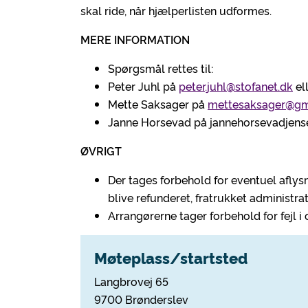
skal ride, når hjælperlisten udformes.
MERE INFORMATION
Spørgsmål rettes til:
Peter Juhl på
peter.juhl@stofanet.dk
el
Mette Saksager på
mettesaksager@gm
Janne Horsevad på jannehorsevadjens
ØVRIGT
Der tages forbehold for eventuel aflysn
blive refunderet, fratrukket administra
Arrangørerne tager forbehold for fejl i
Møteplass/startsted
Langbrovej 65
9700 Brønderslev