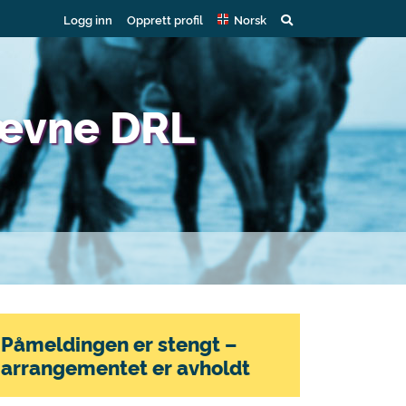
Logg inn
Opprett profil
Norsk
tævne DRL
Påmeldingen er stengt –
arrangementet er avholdt