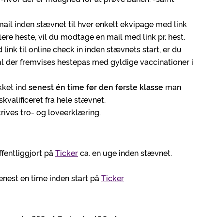
mail inden stævnet til hver enkelt ekvipage med link
flere heste, vil du modtage en mail med link pr. hest.
ink til online check in inden stævnets start, er du
kal der fremvises hestepas med gyldige vaccinationer i
kket ind
senest én time før den første klasse
man
skvalificeret fra hele stævnet.
rives tro- og loveerklæring.
ffentliggjort på
Ticker
ca. en uge inden stævnet.
senest en time inden start på
Ticker