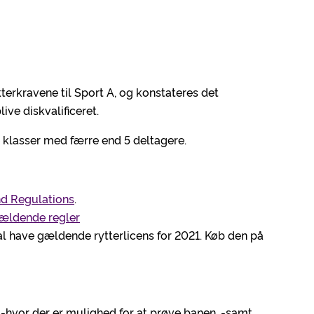
terkravene til Sport A, og konstateres det
live diskvalificeret.
se klasser med færre end 5 deltagere.
nd Regulations
.
ældende regler
l have gældende rytterlicens for 2021. Køb den på
, -hvor der er mulighed for at prøve banen. -samt