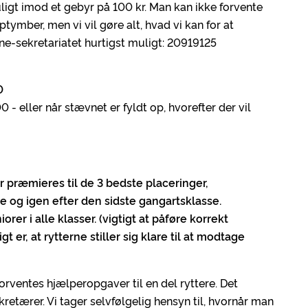
igt imod et gebyr på 100 kr. Man kan ikke forvente
tymber, men vi vil gøre alt, hvad vi kan for at
ne-sekretariatet hurtigst muligt: 20919125
0
- eller når stævnet er fyldt op, hvorefter der vil
er præmieres til de 3 bedste placeringer,
se og igen efter den sidste gangartsklasse.
orer i alle klasser. (vigtigt at påføre korrekt
 er, at rytterne stiller sig klare til at modtage
orventes hjælperopgaver til en del ryttere. Det
ærer. Vi tager selvfølgelig hensyn til, hvornår man