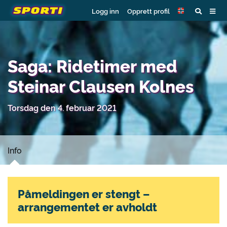
Logg inn
Opprett profil
Saga: Ridetimer med
Steinar Clausen Kolnes
Torsdag den 4. februar 2021
Info
Påmeldingen er stengt –
arrangementet er avholdt