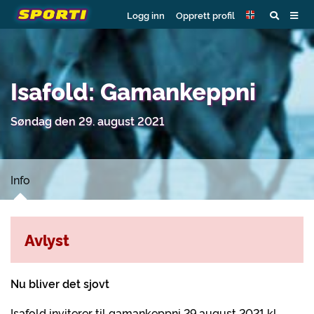
Logg inn
Opprett profil
Isafold: Gamankeppni
Søndag den 29. august 2021
Info
Avlyst
Nu bliver det sjovt
Isafold inviterer til gamankeppni 29.august 2021 kl.