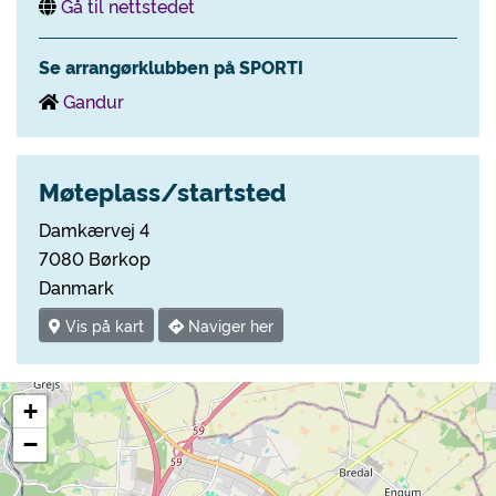
Gå til nettstedet
Se arrangørklubben på SPORTI
Gandur
Møteplass/startsted
Damkærvej 4
7080 Børkop
Danmark
Vis på kart
Naviger her
+
−