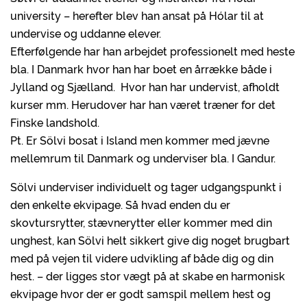
university – herefter blev han ansat på Hólar til at
undervise og uddanne elever.
Efterfølgende har han arbejdet professionelt med heste
bla. I Danmark hvor han har boet en årrække både i
Jylland og Sjælland. Hvor han har undervist, afholdt
kurser mm. Herudover har han været træner for det
Finske landshold.
Pt. Er Sölvi bosat i Island men kommer med jævne
mellemrum til Danmark og underviser bla. I Gandur.
Sölvi underviser individuelt og tager udgangspunkt i
den enkelte ekvipage. Så hvad enden du er
skovtursrytter, stævnerytter eller kommer med din
unghest, kan Sölvi helt sikkert give dig noget brugbart
med på vejen til videre udvikling af både dig og din
hest. – der ligges stor vægt på at skabe en harmonisk
ekvipage hvor der er godt samspil mellem hest og