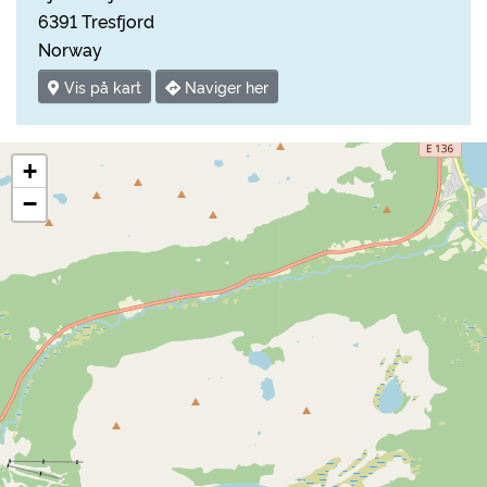
6391 Tresfjord
Norway
Vis på kart
Naviger her
+
−