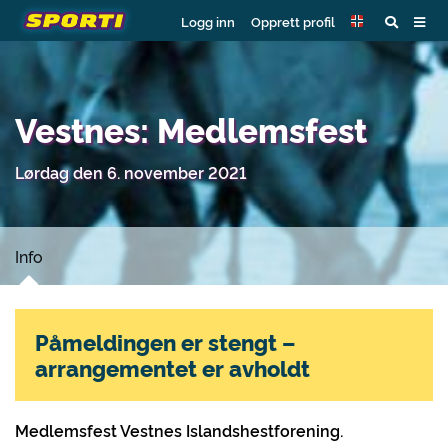
Logg inn
Opprett profil
Vestnes: Medlemsfest
Lørdag den 6. november 2021
Info
Påmeldingen er stengt –
arrangementet er avholdt
Medlemsfest Vestnes Islandshestforening.