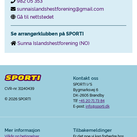
982 05 353
sunnaislandshestforening@gmail.com
Gå til nettstedet
Se arrangørklubben på SPORTI
Sunna Islandshestforening (NO)
Kontakt oss
SPORTI I/S
CVR-nr. 31140439
Bygmarksvej 6
DK-2605 Brøndby
© 2026 SPORTI
Tlf:
+45 20 71 73 84
E-post:
info@sporti.dk
Mer informasjon
Tilbakemeldinger
Vilkår og betingelser
Er det noe vi kan forbedre hos