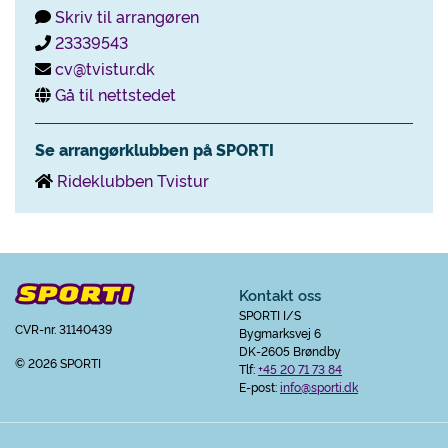
Skriv til arrangøren
23339543
cv@tvistur.dk
Gå til nettstedet
Se arrangørklubben på SPORTI
Rideklubben Tvistur
Kontakt oss
SPORTI I/S
CVR-nr. 31140439
Bygmarksvej 6
DK-2605 Brøndby
© 2026 SPORTI
Tlf:
+45 20 71 73 84
E-post:
info@sporti.dk