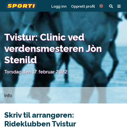
Logg inn
Opprett profil
Tvistur: Clinic ved
verdensmesteren Jòn
Stenild
Torsdag den 17. februar 2022
Info
Skriv til arrangøren:
Rideklubben Tvistur