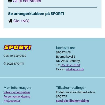
Gå til nettstedet
Se arrangørklubben på SPORTI
Gloi (NO)
Kontakt oss
SPORTI I/S
CVR-nr. 31140439
Bygmarksvej 6
DK-2605 Brøndby
© 2026 SPORTI
Tlf:
+45 20 71 73 84
E-post:
info@sporti.dk
Mer informasjon
Tilbakemeldinger
Vilkår og betingelser
Er det noe vi kan forbedre hos
Personvernerklæring
SPORTI?
Hjelpesenter
Send din tilbakemelding