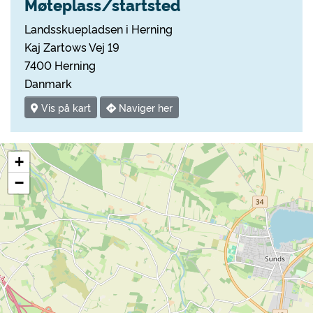
Møteplass/startsted
Landsskuepladsen i Herning
Kaj Zartows Vej 19
7400 Herning
Danmark
Vis på kart
Naviger her
+
−