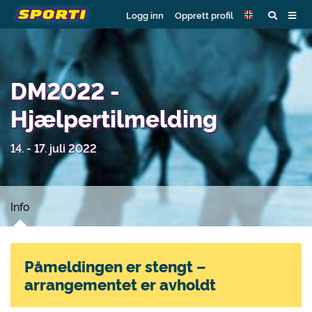
Logg inn
Opprett profil
DM2022 -
Hjælpertilmelding
14. - 17. juli 2022
Info
Påmeldingen er stengt –
arrangementet er avholdt