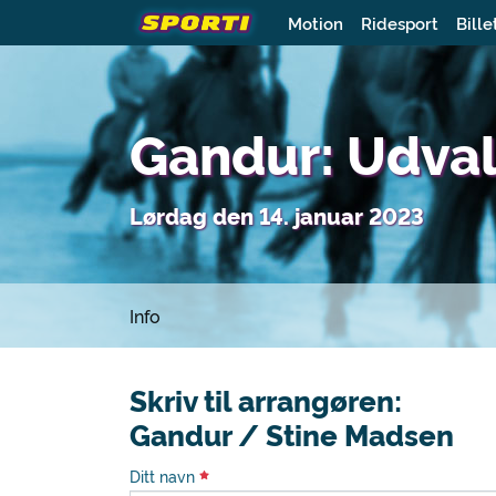
Motion
Ridesport
Bille
Gandur: Udva
Lørdag den 14. januar 2023
Info
Skriv til arrangøren:
Gandur / Stine Madsen
Ditt navn