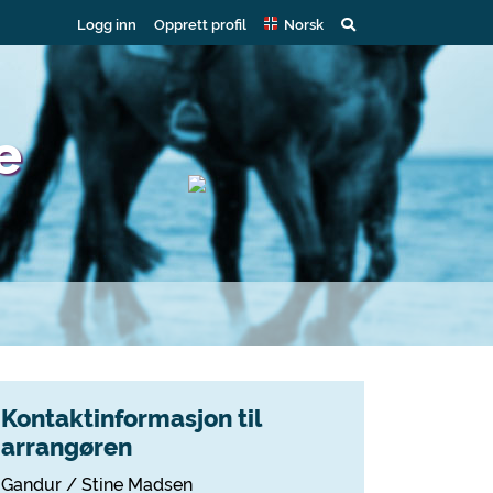
Logg inn
Opprett profil
Norsk
e
Kontaktinformasjon til
arrangøren
Gandur / Stine Madsen