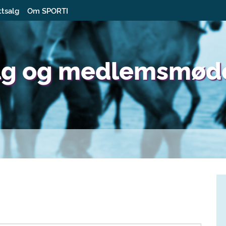
ttsalg
Om SPORTI
lg og medlemsmød