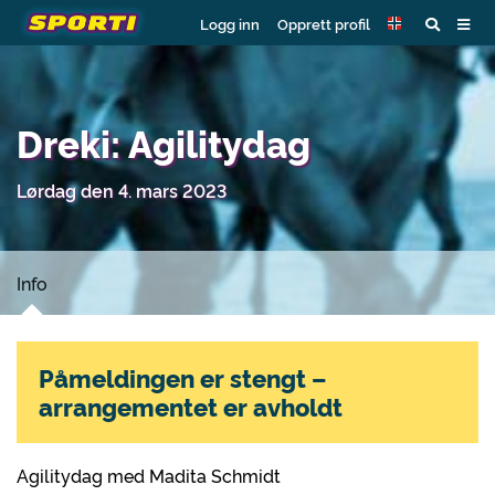
Logg inn
Opprett profil
Dreki: Agilitydag
Lørdag den 4. mars 2023
Info
Påmeldingen er stengt –
arrangementet er avholdt
Agilitydag med Madita Schmidt