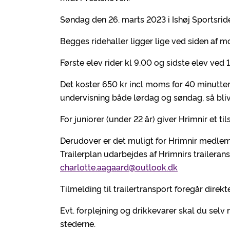
Søndag den 26. marts 2023 i Ishøj Sportsrid
Begges ridehaller ligger lige ved siden af mo
Første elev rider kl 9.00 og sidste elev ved 1
Det koster 650 kr incl moms for 40 minutter 
undervisning både lørdag og søndag, så blive
For juniorer (under 22 år) giver Hrimnir et t
Derudover er det muligt for Hrimnir medlemm
Trailerplan udarbejdes af Hrimnirs traileran
charlotte.aagaard@outlook.dk
Tilmelding til trailertransport foregår direk
Evt. forplejning og drikkevarer skal du selv
stederne.