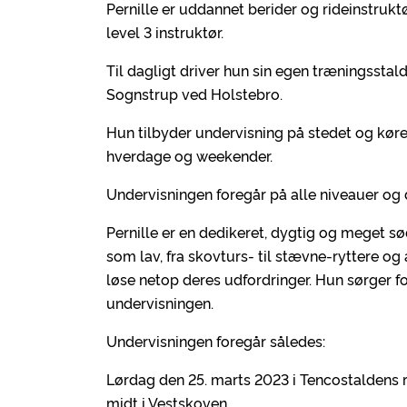
Pernille er uddannet berider og rideinstruktø
level 3 instruktør.
Til dagligt driver hun sin egen træningsstal
Sognstrup ved Holstebro.
Hun tilbyder undervisning på stedet og køre
hverdage og weekender.
Undervisningen foregår på alle niveauer og 
Pernille er en dedikeret, dygtig og meget sød
som lav, fra skovturs- til stævne-ryttere o
løse netop deres udfordringer. Hun sørger fo
undervisningen.
Undervisningen foregår således:
Lørdag den 25. marts 2023 i Tencostaldens r
midt i Vestskoven.