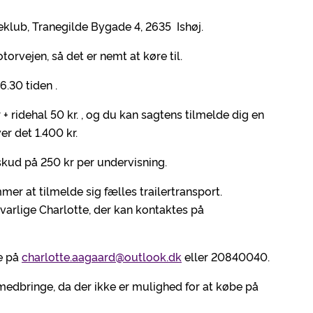
eklub, Tranegilde Bygade 4, 2635 Ishøj.
torvejen, så det er nemt at køre til.
6.30 tiden .
+ ridehal 50 kr. , og du kan sagtens tilmelde dig en
r det 1.400 kr.
ilskud på 250 kr per undervisning.
er at tilmelde sig fælles trailertransport.
svarlige Charlotte, der kan kontaktes på
te på
charlotte.aagaard@outlook.dk
eller 20840040.
 medbringe, da der ikke er mulighed for at købe på