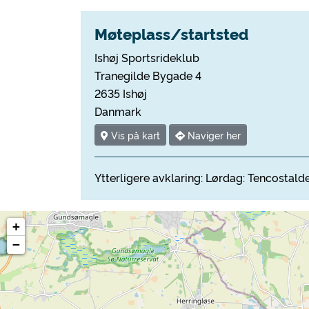
Møteplass/startsted
Ishøj Sportsrideklub
Tranegilde Bygade 4
2635 Ishøj
Danmark
Vis på kart
Naviger her
Ytterligere avklaring: Lørdag: Tencostald
+
−