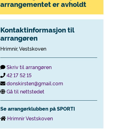
arrangementet er avholdt
Kontaktinformasjon til
arrangøren
Hrimnir, Vestskoven
Skriv til arrangøren
42 17 52 15
donskirsten@gmail.com
Gå til nettstedet
Se arrangørklubben på SPORTI
Hrimnir Vestskoven