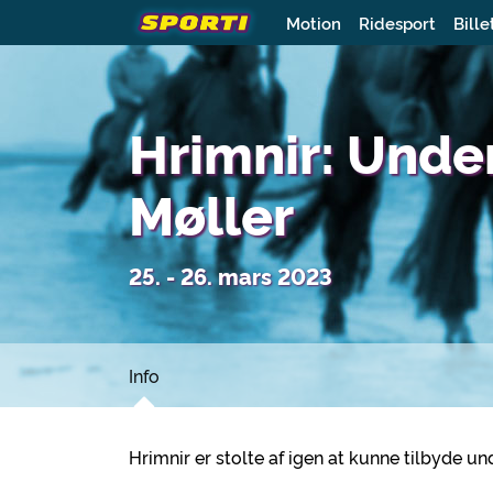
Motion
Ridesport
Bille
Hrimnir: Unde
Møller
25. - 26. mars 2023
Info
Hrimnir er stolte af igen at kunne tilbyde un