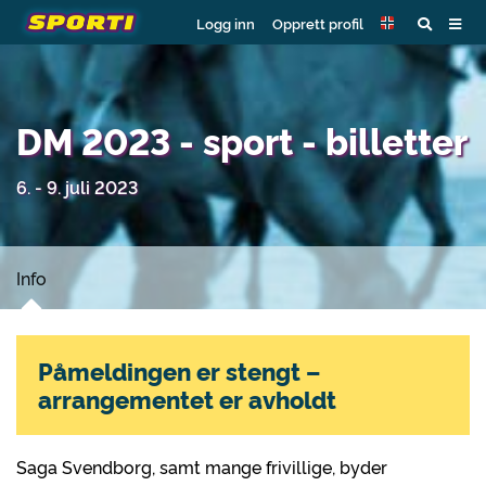
Logg inn
Opprett profil
DM 2023 - sport - billetter
6. - 9. juli 2023
Info
Påmeldingen er stengt –
arrangementet er avholdt
Saga Svendborg, samt mange frivillige, byder