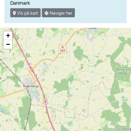
Danmark
Vis på kart
Naviger her
+
−