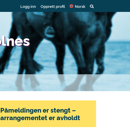
Logg inn
Opprett profil
Norsk
olnes
Påmeldingen er stengt –
arrangementet er avholdt