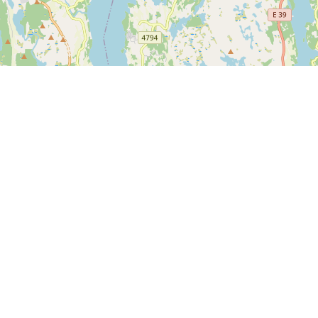
Mer informasjon
Tilbakemeldinger
Vilkår og betingelser
Er det noe vi kan forbedre
Personvernerklæring
hos SPORTI?
Hjelpesenter
Send din tilbakemelding