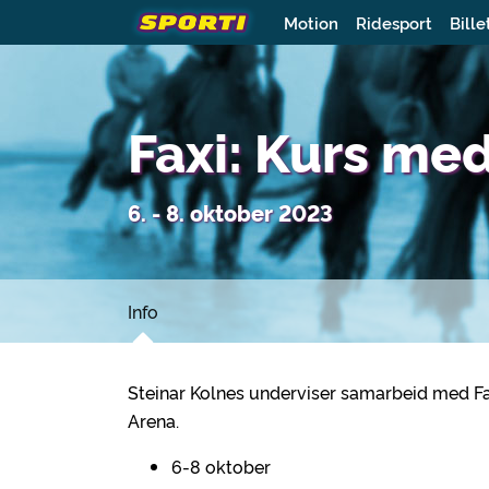
Motion
Ridesport
Bille
Faxi: Kurs me
6. - 8. oktober 2023
Info
Steinar Kolnes underviser samarbeid med F
Arena.
6-8 oktober