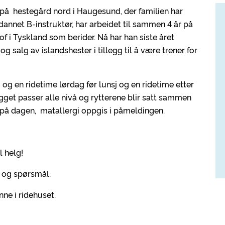
 på hestegård nord i Haugesund, der familien har
utdannet B-instruktør, har arbeidet til sammen 4 år på
f i Tyskland som berider. Nå har han siste året
g salg av islandshester i tillegg til å være trener for
 og en ridetime lørdag før lunsj og en ridetime etter
gget passer alle nivå og rytterene blir satt sammen
 på dagen, matallergi oppgis i påmeldingen.
l helg!
 og spørsmål.
ne i ridehuset.