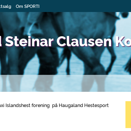
ttsalg
Om SPORTI
d Steinar Clausen K
axi Islandshest forening på Haugaland Hestesport