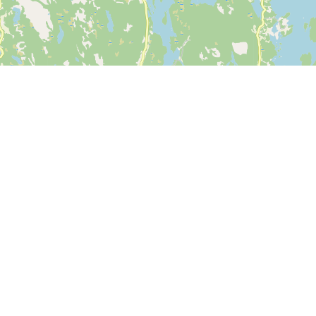
Leaflet
| ©
OpenStreetMap contributors