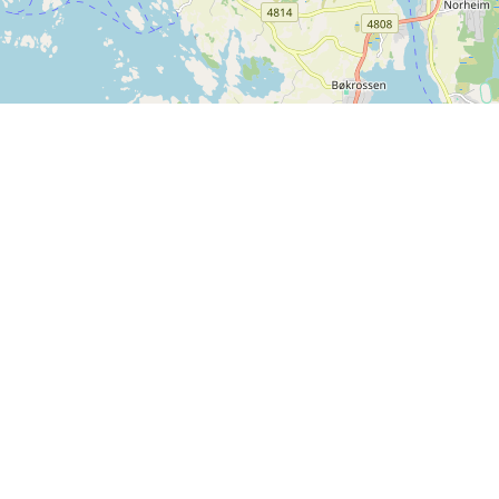
Kontakt oss
SPORTI I/S
CVR-nr. 31140439
Bygmarksvej 6
DK-2605 Brøndby