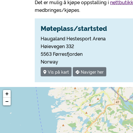
Det er mulig å kjøpe oppstalling i
nettbutikk
medbringes/kjøpes.
Møteplass/startsted
Haugaland Hestesport Arena
Høievegen 332
5563 Førresfjorden
Norway
Vis på kart
Naviger her
+
−