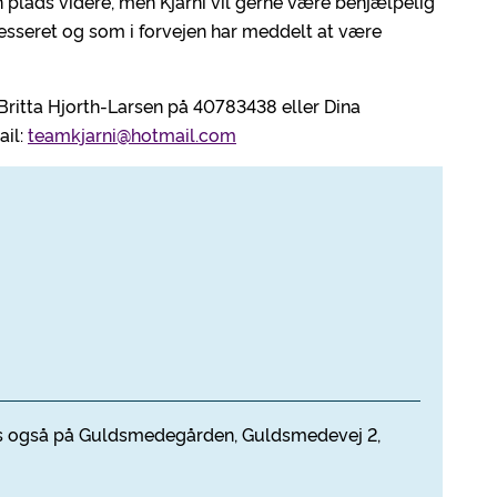
 plads videre, men Kjarni vil gerne være behjælpelig
resseret og som i forvejen har meddelt at være
Britta Hjorth-Larsen på 40783438 eller Dina
ail:
teamkjarni@hotmail.com
ses også på Guldsmedegården, Guldsmedevej 2,