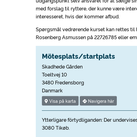
udgangspunkt selv ansvaret for at sælge sin
med forslag til ryttere, der kunne være inte
interesseret, hvis der kommer afbud.
Spørgsmål vedrørende kurset kan rettes til 
Rosenberg Asmussen på 22726785 eller em
Mötesplats/startplats
Skadhede Gården
Toeltvej 10
3480 Fredensborg
Danmark
Visa på karta
Navigera här
Ytterligare förtydliganden: Der undervi
3080 Tikøb.