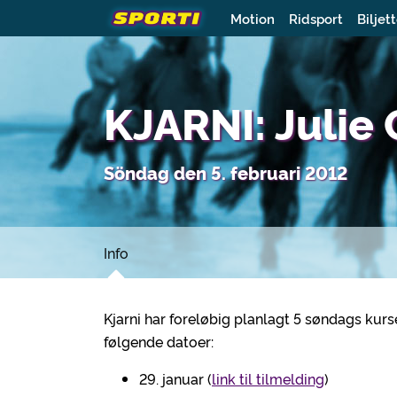
Motion
Ridsport
Biljet
KJARNI: Julie 
Söndag den 5. februari 2012
Info
Kjarni har foreløbig planlagt 5 søndags kurse
følgende datoer:
29. januar (
link til tilmelding
)