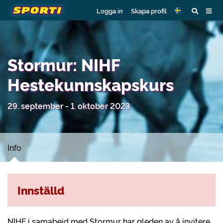
Logga in
Skapa profil
Stormur: NIHF
Hestekunnskapskurs
29. september - 1. oktober 2023
Info
Innställd
NIHF i samabeid med Stormur har gleden av å invitere