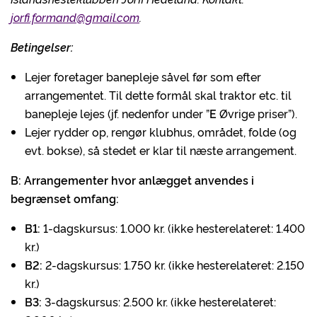
jorfi.formand@gmail.com
.
Betingelser:
Lejer foretager banepleje såvel før som efter
arrangementet. Til dette formål skal traktor etc. til
banepleje lejes (jf. nedenfor under ”
E
Øvrige priser”).
Lejer rydder op, rengør klubhus, området, folde (og
evt. bokse), så stedet er klar til næste arrangement.
B: Arrangementer hvor anlægget anvendes i
begrænset omfang:
B1:
1-dagskursus: 1.000 kr. (ikke hesterelateret: 1.400
kr.)
B2:
2-dagskursus: 1.750 kr. (ikke hesterelateret: 2.150
kr.)
B3:
3-dagskursus: 2.500 kr. (ikke hesterelateret: