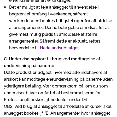
efter Kr.Himmelfart er undtaget).
Det er muligt at leje anlægget til anvendelse i
begrænset omfang i weekender, såfremt
weekenddagen bookes
tidligst 4 uger før
afholdelse
af arrangementet. Denne betingelse er indsat, for at
give mest mulig plads til afholdelse af større
arrangementer. Såfremt dette er aktuelt, rettes
henvendelse til
Hedelandsudvalget
.
C: Undervisningskort til brug ved modtagelse af
undervisning på banerne
Dette produkt er udgået, hvormed alle indehavere af
årskort kan modtage eneundervisning på banerne uden
yderligere betaling. Vær opmærksom på, om du som
underviser bliver omfattet af bestemmelserne for
Professionelt årskort, jf. nedenfor under D4.
OBS! Ved brug af anlægget til afholdelse af kurser, skal
anlægget bookes, jf. ”B: Arrangementer hvor anlægget