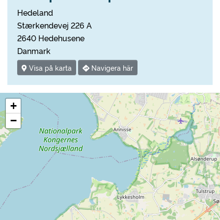
Hedeland
Stærkendevej 226 A
2640 Hedehusene
Danmark
Visa på karta
Navigera här
+
−