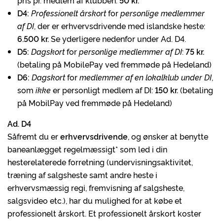
pris pr. medlem af klubben:
50 kr.
D4:
Professionelt årskort
for
personlige medlemmer
af DI
, der er erhvervsdrivende med islandske heste:
6.500 kr.
Se yderligere nedenfor under Ad. D4.
D5:
Dagskort
for
personlige medlemmer af DI
:
75 kr.
(betaling på MobilePay ved fremmøde på Hedeland)
D6:
Dagskort
for
medlemmer af en lokalklub under DI
,
som
ikke
er personligt medlem af DI:
150 kr.
(betaling
på MobilPay ved fremmøde på Hedeland)
Ad. D4
Såfremt du er
erhvervsdrivende
, og ønsker at benytte
baneanlægget regelmæssigt* som led i din
hesterelaterede forretning (undervisningsaktivitet,
træning af salgsheste samt andre heste i
erhvervsmæssig regi, fremvisning af salgsheste,
salgsvideo etc.), har du mulighed for at købe et
professionelt årskort. Et professionelt årskort koster