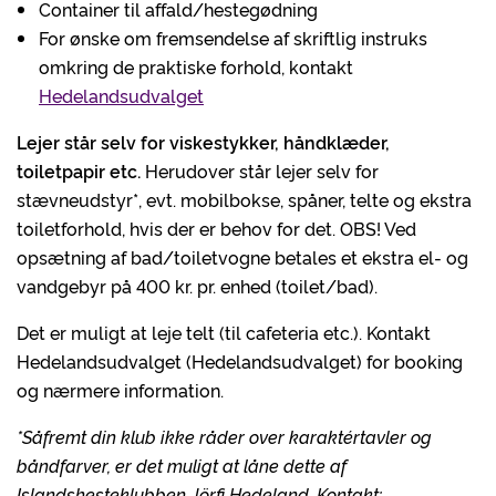
Container til affald/hestegødning
For ønske om fremsendelse af skriftlig instruks
omkring de praktiske forhold, kontakt
Hedelandsudvalget
Lejer står selv for viskestykker, håndklæder,
toiletpapir etc.
Herudover står lejer selv for
stævneudstyr*, evt. mobilbokse, spåner, telte og ekstra
toiletforhold, hvis der er behov for det. OBS! Ved
opsætning af bad/toiletvogne betales et ekstra el- og
vandgebyr på 400 kr. pr. enhed (toilet/bad).
Det er muligt at leje telt (til cafeteria etc.). Kontakt
Hedelandsudvalget (Hedelandsudvalget) for booking
og nærmere information.
*Såfremt din klub ikke råder over karaktértavler og
båndfarver, er det muligt at låne dette af
Islandshesteklubben Jörfi Hedeland. Kontakt: