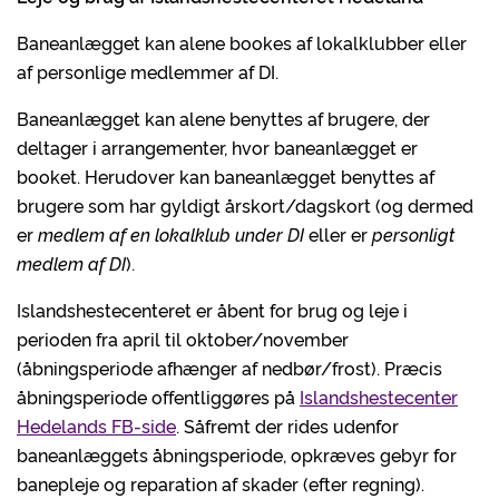
Baneanlægget kan alene bookes af lokalklubber eller
af personlige medlemmer af DI.
Baneanlægget kan alene benyttes af brugere, der
deltager i arrangementer, hvor baneanlægget er
booket. Herudover kan baneanlægget benyttes af
brugere som har gyldigt årskort/dagskort (og dermed
er
medlem af en lokalklub under DI
eller er
personligt
medlem af DI
).
Islandshestecenteret er åbent for brug og leje i
perioden fra april til oktober/november
(åbningsperiode afhænger af nedbør/frost). Præcis
åbningsperiode offentliggøres på
Islandshestecenter
Hedelands FB-side
. Såfremt der rides udenfor
baneanlæggets åbningsperiode, opkræves gebyr for
banepleje og reparation af skader (efter regning).