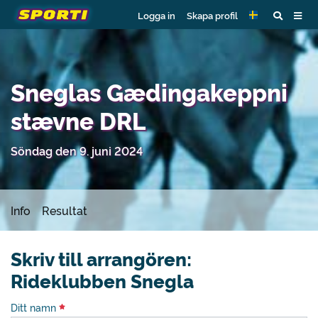
Logga in
Skapa profil
Sneglas Gædingakeppni
stævne DRL
Söndag den 9. juni 2024
Info
Resultat
Skriv till arrangören:
Rideklubben Snegla
Ditt namn