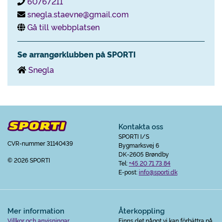
60767211
snegla.staevne@gmail.com
Gå till webbplatsen
Se arrangørklubben på SPORTI
Snegla
Kontakta oss
SPORTI I/S
CVR-nummer 31140439
Bygmarksvej 6
DK-2605 Brøndby
© 2026 SPORTI
Tel:
+45 20 71 73 84
E-post:
info@sporti.dk
Mer information
Återkoppling
Villkor och anvisningar
Finns det något vi kan förbättra på