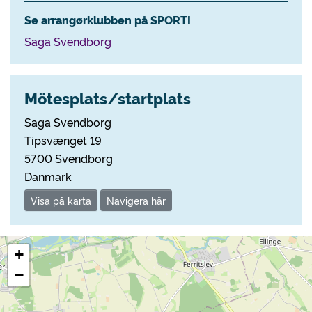
Se arrangørklubben på SPORTI
Saga Svendborg
Mötesplats/startplats
Saga Svendborg
Tipsvænget 19
5700 Svendborg
Danmark
Visa på karta
Navigera här
+
−