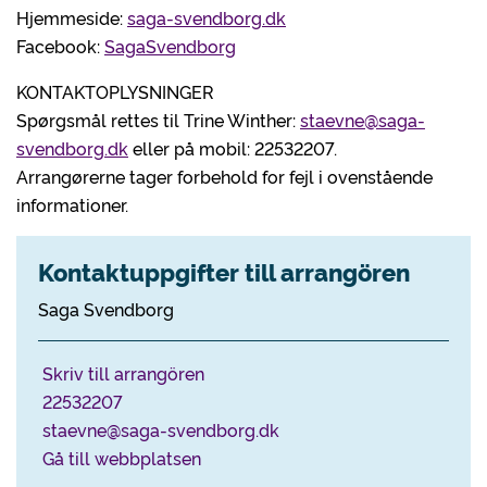
Hjemmeside:
saga-svendborg.dk
Facebook:
SagaSvendborg
KONTAKTOPLYSNINGER
Spørgsmål rettes til Trine Winther:
staevne@saga-
svendborg.dk
eller på mobil: 22532207.
Arrangørerne tager forbehold for fejl i ovenstående
informationer.
Kontaktuppgifter till arrangören
Saga Svendborg
Skriv till arrangören
22532207
staevne@saga-svendborg.dk
Gå till webbplatsen