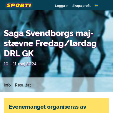
Logga in
Skapa profil
Saga Svendborgs maj-
stævne Fredag/lørdag
DRL GK
10. - 11. maj 2024
Info
Resultat
Evenemanget organiseras av