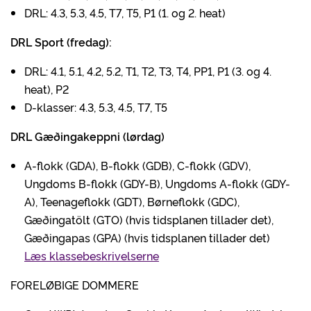
DRL: 4.3, 5.3, 4.5, T7, T5, P1 (1. og 2. heat)
DRL Sport (fredag):
DRL: 4.1, 5.1, 4.2, 5.2, T1, T2, T3, T4, PP1, P1 (3. og 4.
heat), P2
D-klasser: 4.3, 5.3, 4.5, T7, T5
DRL Gæðingakeppni (lørdag)
A-flokk (GDA), B-flokk (GDB), C-flokk (GDV),
Ungdoms B-flokk (GDY-B), Ungdoms A-flokk (GDY-
A), Teenageflokk (GDT), Børneflokk (GDC),
Gæðingatölt (GTO) (hvis tidsplanen tillader det),
Gæðingapas (GPA) (hvis tidsplanen tillader det)
Læs klassebeskrivelserne
FORELØBIGE DOMMERE