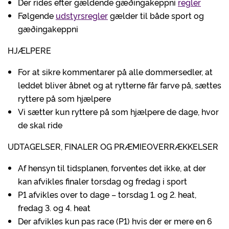
Der rides efter gældende gæðingakeppni
regler
Følgende
udstyrsregler
gælder til både sport og
gæðingakeppni
HJÆLPERE
For at sikre kommentarer på alle dommersedler, at
leddet bliver åbnet og at rytterne får farve på, sættes
ryttere på som hjælpere
Vi sætter kun ryttere på som hjælpere de dage, hvor
de skal ride
UDTAGELSER, FINALER OG PRÆMIEOVERRÆKKELSER
Af hensyn til tidsplanen, forventes det ikke, at der
kan afvikles finaler torsdag og fredag i sport
P1 afvikles over to dage – torsdag 1. og 2. heat,
fredag 3. og 4. heat
Der afvikles kun pas race (P1) hvis der er mere en 6