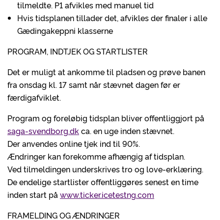
tilmeldte. P1 afvikles med manuel tid
Hvis tidsplanen tillader det, afvikles der finaler i alle
Gædingakeppni klasserne
PROGRAM, INDTJEK OG STARTLISTER
Det er muligt at ankomme til pladsen og prøve banen
fra onsdag kl. 17 samt når stævnet dagen før er
færdigafviklet.
Program og foreløbig tidsplan bliver offentliggjort på
saga-svendborg.dk
ca. en uge inden stævnet.
Der anvendes online tjek ind til 90%.
Ændringer kan forekomme afhængig af tidsplan.
Ved tilmeldingen underskrives tro og love-erklæring.
De endelige startlister offentliggøres senest en time
inden start på
www.ticker.icetestng.com
FRAMELDING OG ÆNDRINGER