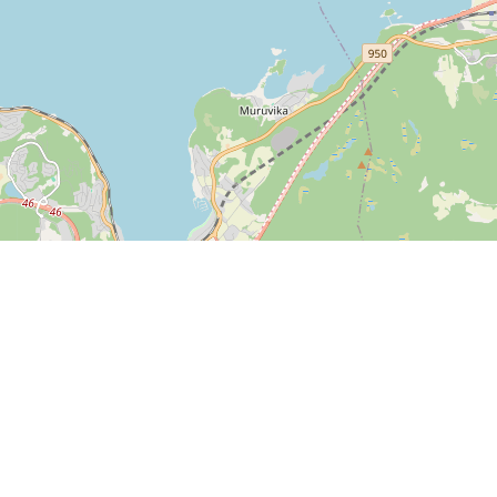
Kontakta oss
SPORTI I/S
CVR-nummer 31140439
Bygmarksvej 6
DK-2605 Brøndby
Copyright
© 2026 SPORTI
Tel:
+45 20 71 73 84
E-post:
info@sporti.dk