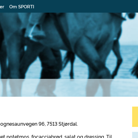
ter
Om SPORTI
Hognesaunvegen 96, 7513 Stjørdal.
get potetmos, focacciabrød, salat og dressing. Til