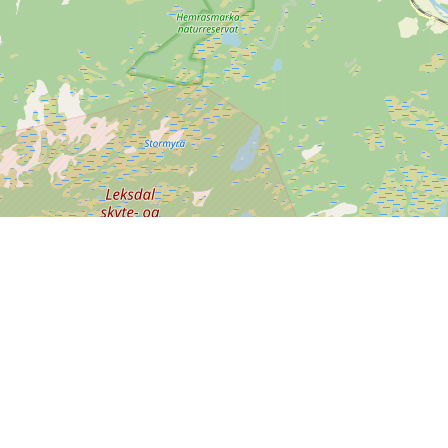
Leaflet
| ©
OpenStreetMap contributors
nstående betalningsalternativ kan användas på SPORTI.