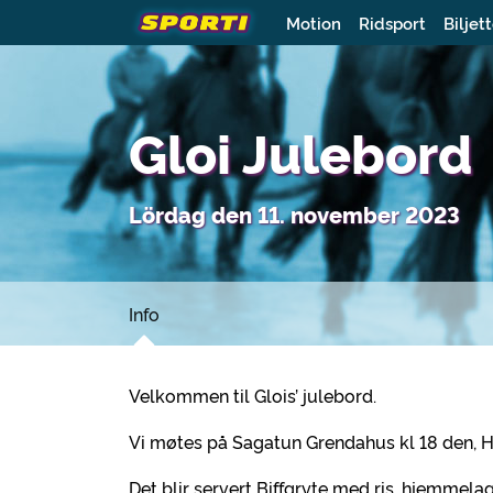
Motion
Ridsport
Biljet
Gloi Julebord
Lördag den 11. november 2023
Info
Velkommen til Glois’ julebord.
Vi møtes på Sagatun Grendahus kl 18 den, 
Det blir servert Biffgryte med ris, hjemmela