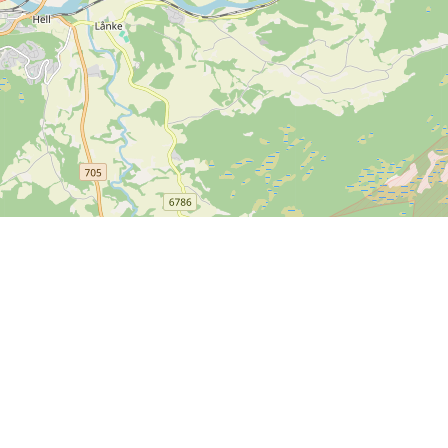
Mer information
Återkoppling
Villkor och anvisningar
Finns det något vi kan
Integritetspolicy
förbättra på SPORTI?
Hjälpcenter
Skicka din feedback
Ova