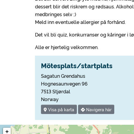
dessert blir det riskrem og rødsaus. Alkoholf
medbringes selv ;)
Meld inn eventuelle allergier på forhånd.
Det vil bli quiz, konkurranser og kåringer i l
Alle er hjertelig velkommen.
Mötesplats/startplats
Sagatun Grendahus
Hognesaunvegen 96
7513 Stjørdal
Norway
Visa på karta
Navigera här
+