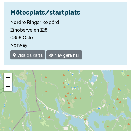
Mötesplats/startplats
Nordre Ringerike gård
Zinoberveien 128
0358 Oslo
Norway
Visa på karta
Navigera här
+
−