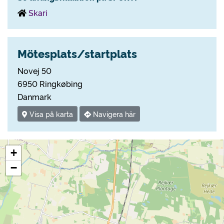
Skari
Mötesplats/startplats
Novej 50
6950 Ringkøbing
Danmark
Visa på karta
Navigera här
+
−