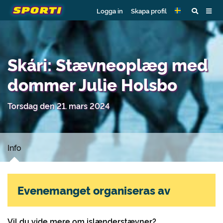
Logga in
Skapa profil
Skári: Stævneoplæg med
dommer Julie Holsbo
Torsdag den 21. mars 2024
Info
Evenemanget organiseras av
Vil du vide mere om islænderstævner?