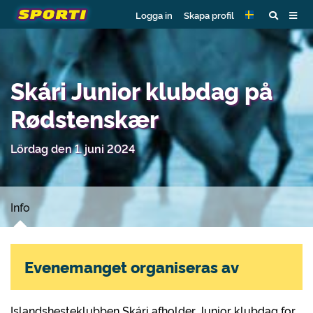
Logga in
Skapa profil
Skári Junior klubdag på
Rødstenskær
Lördag den 1. juni 2024
Info
Evenemanget organiseras av
Islandshesteklubben Skári afholder Junior klubdag for