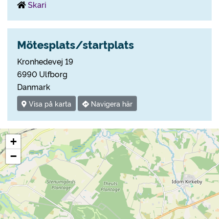
Skari
Mötesplats/startplats
Kronhedevej 19
6990 Ulfborg
Danmark
Visa på karta
Navigera här
+
−