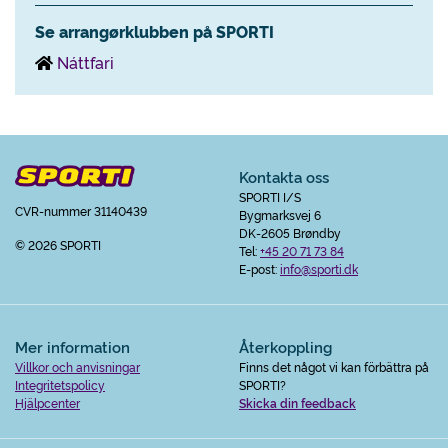
Se arrangørklubben på SPORTI
Náttfari
Kontakta oss
SPORTI I/S
CVR-nummer 31140439
Bygmarksvej 6
DK-2605 Brøndby
© 2026 SPORTI
Tel:
+45 20 71 73 84
E-post:
info@sporti.dk
Mer information
Återkoppling
Villkor och anvisningar
Finns det något vi kan förbättra på
Integritetspolicy
SPORTI?
Hjälpcenter
Skicka din feedback