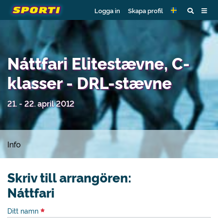
Logga in
Skapa profil
Náttfari Elitestævne, C-
klasser - DRL-stævne
21. - 22. april 2012
Info
Skriv till arrangören:
Náttfari
Ditt namn