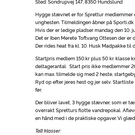
Sted: Sondrupvej 147, 8350 Hundslund
Hygge stævnet er for Sprettur medlemmer de
unghesten. Tilmeldingen åbner på Sporti.dk
Hvis der er ledige pladser mandag den 10. j
Det er Iben Merete Toftvang Ottesen der er
Der rides heat fra kl. 10. Husk Madpakke til 
Startpris medlem 150.kr plus 50 kr. klasse kr
deltagerantal. Start pris ikke medlemmer 200 
kan max. tilmelde sig med 2 heste, startgeby
Ryd op efter jeres hest og jer selv. Startlis
før.
Der bliver lavet, 3 hygge stævner, som er tæ
overrakt Spretturs flotte vandrepokal. Aflev
en hånd med i de praktiske opgaver. Vi glæder 
Tølt klasser: