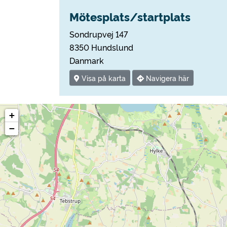
Mötesplats/startplats
Sondrupvej 147
8350 Hundslund
Danmark
Visa på karta
Navigera här
+
−