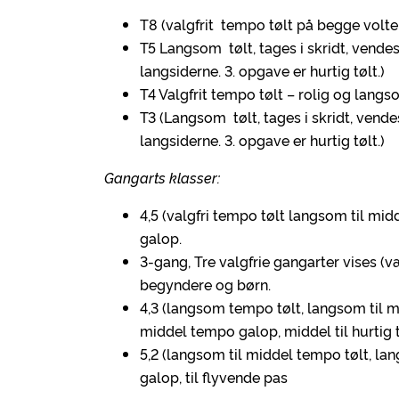
T8 (valgfrit tempo tølt på begge volter
T5 Langsom tølt, tages i skridt, vende
langsiderne. 3. opgave er hurtig tølt.)
T4 Valgfrit tempo tølt – rolig og lang
T3 (Langsom tølt, tages i skridt, vend
langsiderne. 3. opgave er hurtig tølt.)
Gangarts klasser:
4,5 (valgfri tempo tølt langsom til mi
galop.
3-gang, Tre valgfrie gangarter vises (v
begyndere og børn.
4,3 (langsom tempo tølt, langsom til m
middel tempo galop, middel til hurtig 
5,2 (langsom til middel tempo tølt, la
galop, til flyvende pas