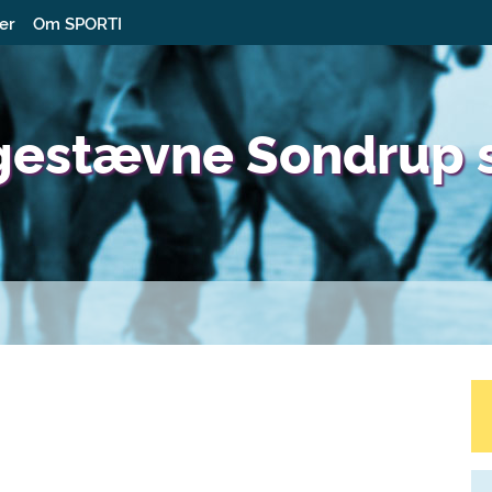
ter
Om SPORTI
gestævne Sondrup 