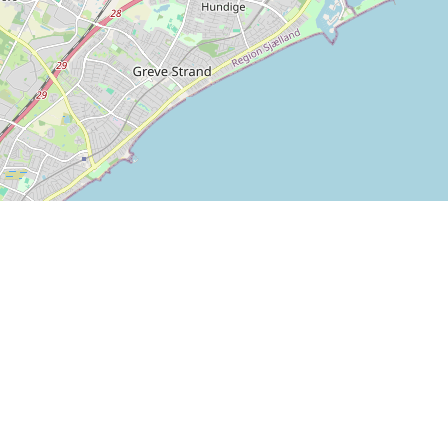
Leaflet
| ©
OpenStreetMap contributors
nstående betalningsalternativ kan användas på SPORTI.