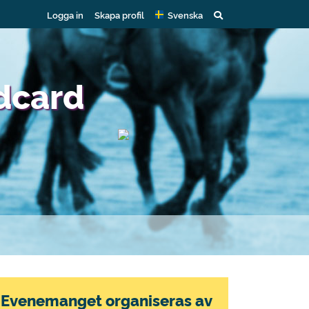
Logga in
Skapa profil
Svenska
ldcard
Evenemanget organiseras av