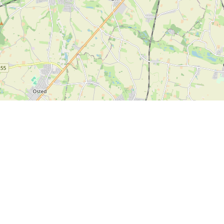
Kontakta oss
SPORTI I/S
CVR-nummer 31140439
Bygmarksvej 6
DK-2605 Brøndby
Copyright
© 2026 SPORTI
Tel:
+45 20 71 73 84
E-post:
info@sporti.dk