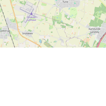
Mer information
Återkoppling
Villkor och anvisningar
Finns det något vi kan
Integritetspolicy
förbättra på SPORTI?
Hjälpcenter
Skicka din feedback
Ova