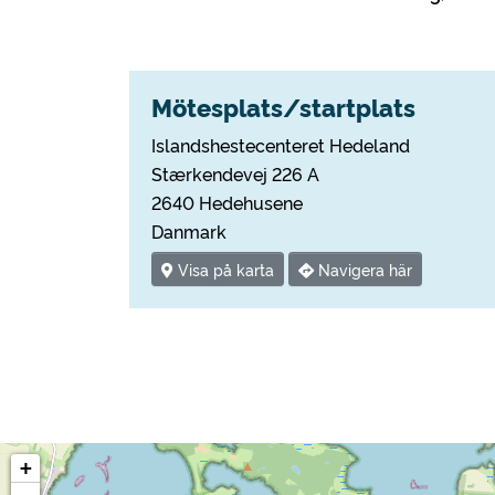
Mötesplats/startplats
Islandshestecenteret Hedeland
Stærkendevej 226 A
2640 Hedehusene
Danmark
Visa på karta
Navigera här
+