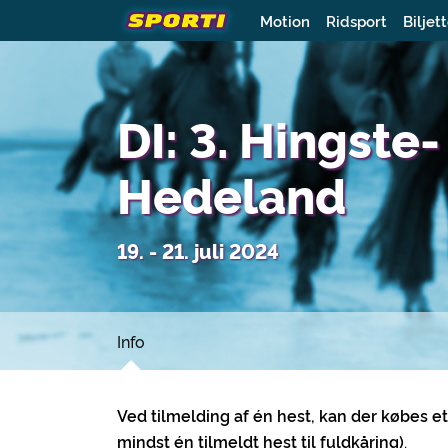
Motion
Ridsport
Biljet
DI: 3. Hingst
Hedeland
19. - 21. juli 2024
Info
Ved tilmelding af én hest, kan der købes e
mindst én tilmeldt hest til fuldkåring)
.