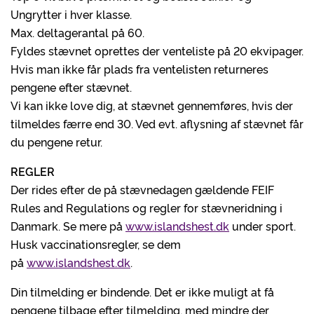
Ungrytter i hver klasse.
Max. deltagerantal på 60.
Fyldes stævnet oprettes der venteliste på 20 ekvipager.
Hvis man ikke får plads fra ventelisten returneres
pengene efter stævnet.
Vi kan ikke love dig, at stævnet gennemføres, hvis der
tilmeldes færre end 30. Ved evt. aflysning af stævnet får
du pengene retur.
REGLER
Der rides efter de på stævnedagen gældende FEIF
Rules and Regulations og regler for stævneridning i
Danmark. Se mere på
www.islandshest.dk
under sport.
Husk vaccinationsregler, se dem
på
www.islandshest.dk
.
Din tilmelding er bindende. Det er ikke muligt at få
pengene tilbage efter tilmelding, med mindre der