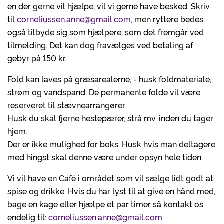
en der gerne vil hjælpe, vil vi gerne have besked. Skriv
til
corneliussen.anne@gmail.com
, men ryttere bedes
også tilbyde sig som hjælpere, som det fremgår ved
tilmelding. Det kan dog fravælges ved betaling af
gebyr på 150 kr.
Fold kan laves på græsarealerne, - husk foldmateriale,
strøm og vandspand. De permanente folde vil være
reserveret til stævnearrangører.
Husk du skal fjerne hestepærer, strå mv. inden du tager
hjem.
Der er ikke mulighed for boks. Husk hvis man deltagere
med hingst skal denne være under opsyn hele tiden.
Vi vil have en Café i området som vil sælge lidt godt at
spise og drikke. Hvis du har lyst til at give en hånd med,
bage en kage eller hjælpe et par timer så kontakt os
endelig til:
corneliussen.anne@gmail.com
.