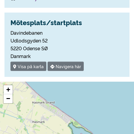
Mötesplats/startplats
Davindebanen
Udlodsgyden 52
5220 Odense SØ
Danmark
Visa på karta
Navigera här
+
−