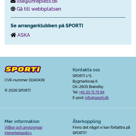
lise@uhrepless.dk
Gå till webbplatsen
Se arrangørklubben på SPORTI
ASKA
Kontakta oss
SPORTI I/S
CVR-nummer 31140439
Bygmarksvej 6
DK-2605 Brøndby
© 2026 SPORTI
Tel:
+45 20 71 73 84
E-post:
info@sporti.dk
Mer information
Återkoppling
Villkor och anvisningar
Finns det något vi kan förbättra på
Integritetspolicy
SPORTI?