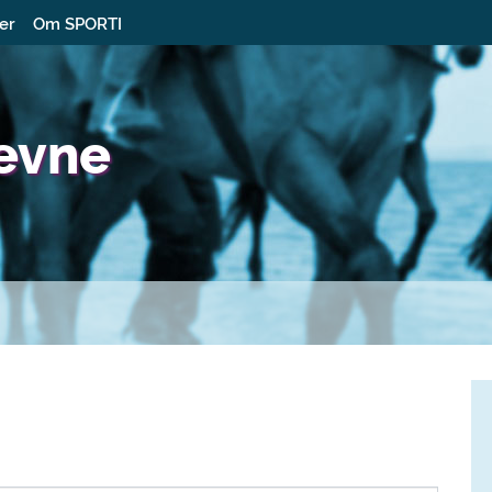
ter
Om SPORTI
ævne