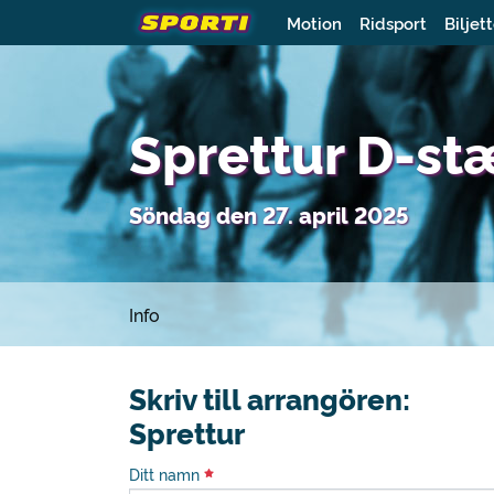
Motion
Ridsport
Biljet
Sprettur D-st
Söndag den 27. april 2025
Info
Skriv till arrangören:
Sprettur
Ditt namn