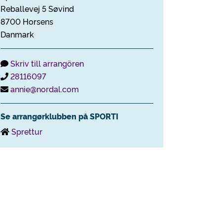
Reballevej 5 Søvind
8700 Horsens
Danmark
Skriv till arrangören
28116097
annie@nordal.com
Se arrangørklubben på SPORTI
Sprettur