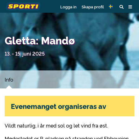
Logga in
Skapa profil
Gletta: Mandø
13. - 15. juni 2025
Info
Evenemanget organiseras av
Vildt naturlig, i år med sol og let vind fra øst.
Mødestedet er P-pladsen på stranden ved Ebbevejen