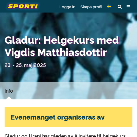
Logga in
Skapa profil
Gladur: Helgekurs med
Vigdis Matthiasdottir
23. - 25. maj 2025
Info
Evenemanget organiseras av
Gladur og Hrani har gleden av å invitere til helgekurs