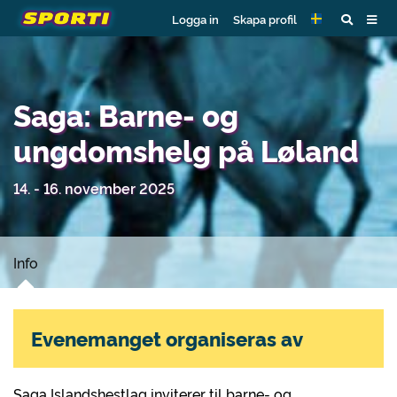
Logga in
Skapa profil
Saga: Barne- og
ungdomshelg på Løland
14. - 16. november 2025
Info
Evenemanget organiseras av
Saga Islandshestlag inviterer til barne- og