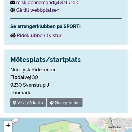
m.skjoennemand@tvistur.dk
Gå till webbplatsen
Se arrangørklubben på SPORTI
Rideklubben Tvistur
Mötesplats/startplats
Nordjysk Ridecenter
Flødalvej 30
9230 Svenstrup J
Danmark
Visa på karta
Navigera här
+