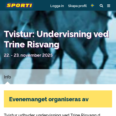
Logga in
Skapa profil
Tvistur: Undervisning ved
Trine Risvang
22. - 23. november 2025
Info
Evenemanget organiseras av
Tvistur udbyder undervisning ved Trine Risvang d.