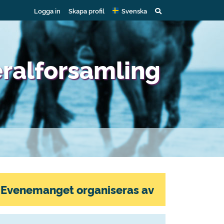
Logga in
Skapa profil
Svenska
eralforsamling
Evenemanget organiseras av