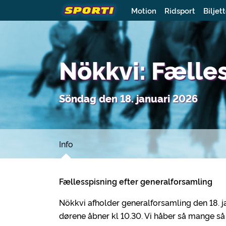
Motion
Ridsport
Biljet
Nökkvi: Fælle
Söndag den 18. januari 2026
Info
Fællesspisning efter generalforsamling
Nökkvi afholder generalforsamling den 18. j
dørene åbner kl 10.30. Vi håber så mange s