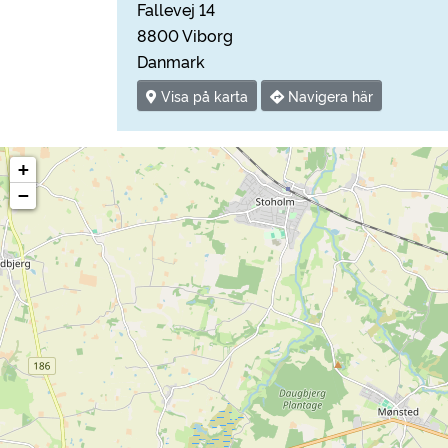
Fallevej 14
8800 Viborg
Danmark
Visa på karta
Navigera här
+
−