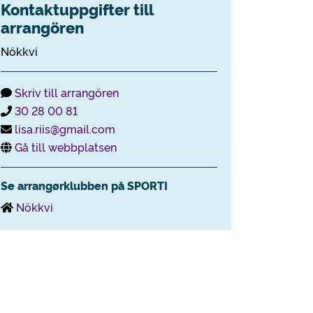
Kontaktuppgifter till
arrangören
Nökkvi
Skriv till arrangören
30 28 00 81
lisa.riis@gmail.com
Gå till webbplatsen
Se arrangørklubben på SPORTI
Nökkvi