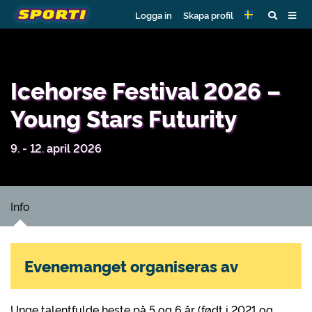
Logga in
Skapa profil
Icehorse Festival 2026 –
Young Stars Futurity
9. - 12. april 2026
Info
Evenemanget organiseras av
Unge talentfulde heste på 5 og 6 år (født i 2021 og