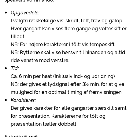
Opgavedele:
I valgfri rækkefølge vis: skridt, tölt, trav og galop.
Hver gangart kan vises flere gange og volteskift er
tilladt.
NB: For højere karakterer i tölt: vis temposkift.
NB: Rytterne skal vise hensyn til hinanden og altid
ride venstre mod venstre.
Tid:
Ca. 6 min per heat (inklusiv ind- og udridning)
NB: der gives et lydsignal efter 3½ min. for at give
mulighed for en optimal timing af fremvisningen.
Karakterer:
Der gives karakter for alle gangarter særskilt samt
for præsentation. Karaktererne for tölt og
præsentation tæller dobbelt.
Futurity 5-gait