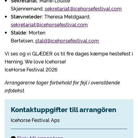
Sekretariat:
Marie-Louise
Skjønnemand,
sekretariat@icehorsefestival.com
Stævneleder:
Theresa Meldgaard,
sekretariat@icehorsefestival.com
Stalde:
Morten
Bertelsen,
stald@icehorsefestival.com
Vi ses og vi GLÆDER os til fire dages kæmpe hestefest i
Herning. We love Icehorse!
IceHorse Festival 2026
Arrangørerne tager forbehold for fejl i ovenstående
infotekst.
Kontaktuppgifter till arrangören
Icehorse Festival Aps
Skriv till arrangören