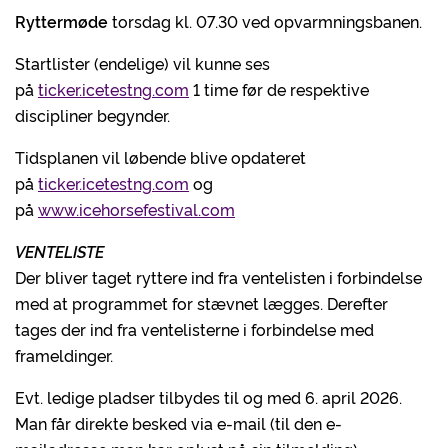
Ryttermøde
torsdag kl. 07.30 ved opvarmningsbanen.
Startlister (endelige) vil kunne ses
på
ticker.icetestng.com
1 time før de respektive
discipliner begynder.
Tidsplanen vil løbende blive opdateret
på
ticker.icetestng.com
og
på
www.icehorsefestival.com
VENTELISTE
Der bliver taget ryttere ind fra ventelisten i forbindelse
med at programmet for stævnet lægges. Derefter
tages der ind fra ventelisterne i forbindelse med
frameldinger.
Evt. ledige pladser tilbydes til og med 6. april 2026.
Man får direkte besked via e-mail (til den e-