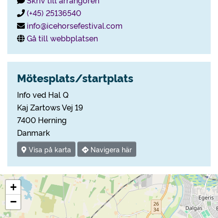
(+45) 25136540
info@icehorsefestival.com
Gå till webbplatsen
Mötesplats/startplats
Info ved Hal Q
Kaj Zartows Vej 19
7400 Herning
Danmark
Visa på karta
Navigera här
+
−