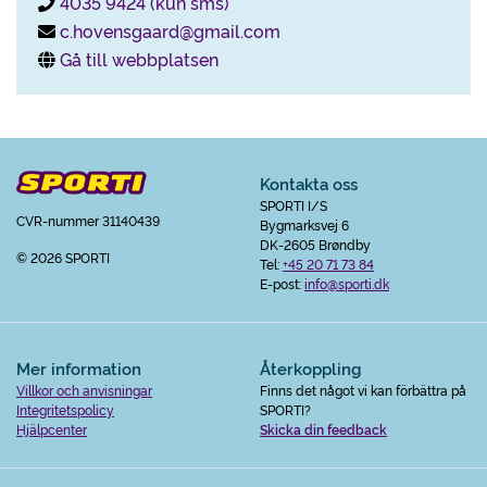
4035 9424 (kun sms)
c.hovensgaard@gmail.com
Gå till webbplatsen
Kontakta oss
SPORTI I/S
CVR-nummer 31140439
Bygmarksvej 6
DK-2605 Brøndby
© 2026 SPORTI
Tel:
+45 20 71 73 84
E-post:
info@sporti.dk
Mer information
Återkoppling
Villkor och anvisningar
Finns det något vi kan förbättra på
Integritetspolicy
SPORTI?
Hjälpcenter
Skicka din feedback