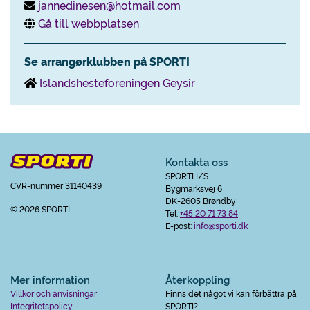
jannedinesen@hotmail.com
Gå till webbplatsen
Se arrangørklubben på SPORTI
Islandshesteforeningen Geysir
Kontakta oss
SPORTI I/S
CVR-nummer 31140439
Bygmarksvej 6
DK-2605 Brøndby
© 2026 SPORTI
Tel:
+45 20 71 73 84
E-post:
info@sporti.dk
Mer information
Återkoppling
Villkor och anvisningar
Finns det något vi kan förbättra på
Integritetspolicy
SPORTI?