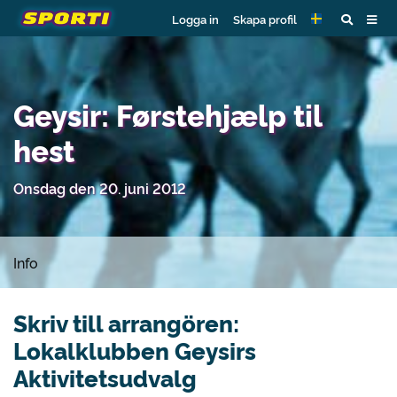
Logga in
Skapa profil
Geysir: Førstehjælp til
hest
Onsdag den 20. juni 2012
Info
Skriv till arrangören:
Lokalklubben Geysirs
Aktivitetsudvalg