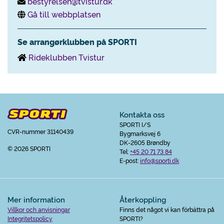
bestyrelsen@tvistur.dk
Gå till webbplatsen
Se arrangørklubben på SPORTI
Rideklubben Tvistur
Kontakta oss
SPORTI I/S
CVR-nummer 31140439
Bygmarksvej 6
DK-2605 Brøndby
© 2026 SPORTI
Tel:
+45 20 71 73 84
E-post:
info@sporti.dk
Mer information
Återkoppling
Villkor och anvisningar
Finns det något vi kan förbättra på
Integritetspolicy
SPORTI?